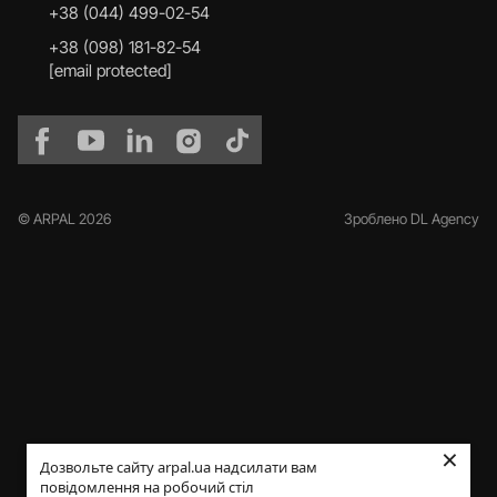
+38 (044) 499-02-54
+38 (098) 181-82-54
[email protected]
© ARPAL 2026
Зроблено DL Agency
×
Дозвольте сайту arpal.ua надсилати вам
повідомлення на робочий стіл