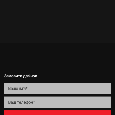
…
…
1
3
4
5
10
Замовити дзвінок