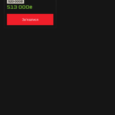
520 000
₴
513 000
₴
Зв'язатися