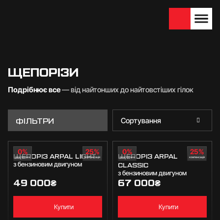
We are looking for
Become a partner
dealers — join us!
ЩЕПОРІЗИ
Подрібнює все
— від найтонших до найтовстіших гілок
ФІЛЬТРИ
Сортування
0%
25%
0%
25%
ЩЕПОРІЗ ARPAL LIGHT
ЩЕПОРІЗ ARPAL
розстрочка
компенсація
розстрочка
компенсація
з бензиновим двигуном
CLASSIC
з бензиновим двигуном
49 000
₴
67 000
₴
Купити
Купити