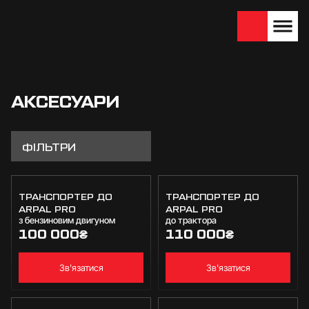
We are looking for
Become a partner
dealers — join us!
АКСЕСУАРИ
ФІЛЬТРИ
ТРАНСПОРТЕР ДО
ТРАНСПОРТЕР ДО
ARPAL PRO
ARPAL PRO
з бензиновим двигуном
до трактора
100 000
₴
110 000
₴
Зв'язатися
Зв'язатися