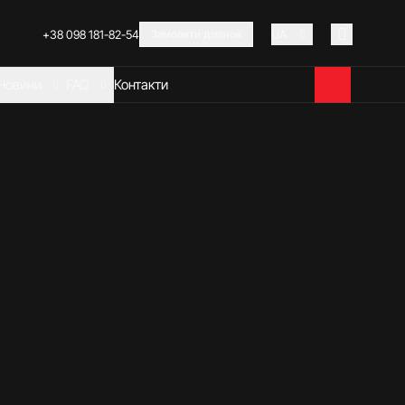
+38 098 181-82-54
Замовити дзвінок
UA
Новини
FAQ
Контакти