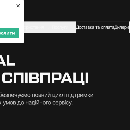
×
We are looking for
dealers — join us!
Become a partner
Сфери використання
Послуги
Доставка та оплата
Дилери
волити
AL
 СПІВПРАЦІ
безпечуємо повний цикл підтримки
х умов до надійного сервісу.