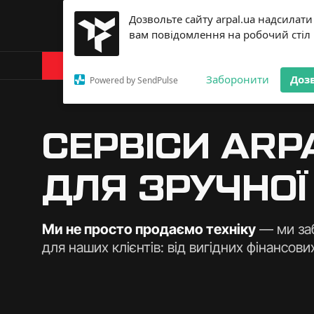
Дозвольте сайту arpal.ua надсилати
вам повідомлення на робочий стіл
Каталог
Про Arpal
Заборонити
Доз
Powered by SendPulse
СЕРВІСИ ARP
ДЛЯ ЗРУЧНОЇ
Ми не просто продаємо техніку
— ми за
для наших клієнтів: від вигідних фінансови