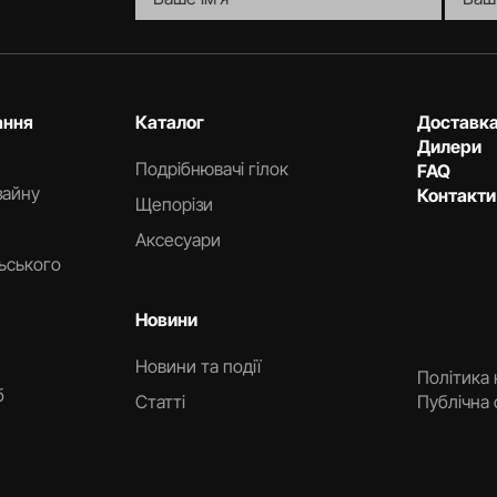
ання
Каталог
Доставка
Дилери
Подрібнювачі гілок
FAQ
зайну
Контакти
Щепорізи
Аксесуари
льського
Новини
Новини та події
Політика 
б
Статті
Публічна