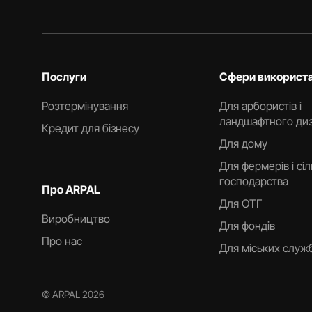
Послуги
Сфери використ
Розтермінування
Для арбористів і
ландшафтного ди
Кредит для бізнесу
Для дому
Для фермерів і сі
господарства
Про ARPAL
Для ОТГ
Виробництво
Для фондів
Про нас
Для міських служ
© ARPAL 2026