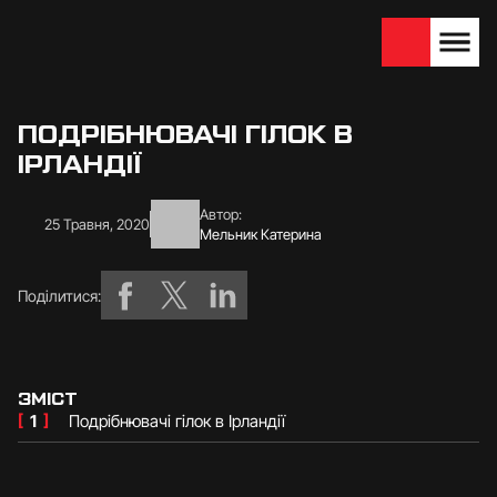
We are looking for
Become a partner
dealers — join us!
ПОДРІБНЮВАЧІ ГІЛОК В
ІРЛАНДІЇ
Автор:
25 Травня, 2020
Мельник Катерина
Поділитися:
ЗМІСТ
[
1
]
Подрібнювачі гілок в Ірландії