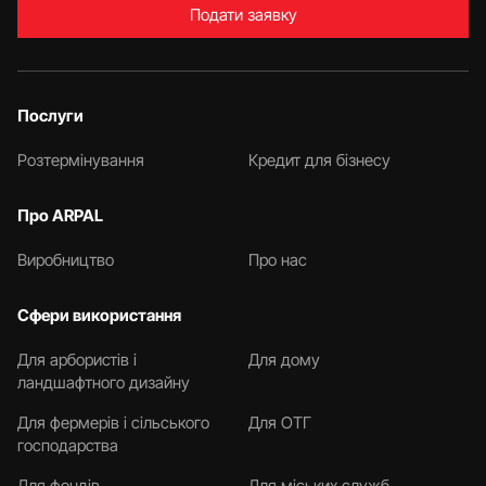
Подати заявку
Послуги
Розтермінування
Кредит для бізнесу
Про ARPAL
Виробництво
Про нас
Сфери використання
Для арбористів і
Для дому
ландшафтного дизайну
Для фермерів і сільського
Для ОТГ
господарства
Для фондів
Для міських служб