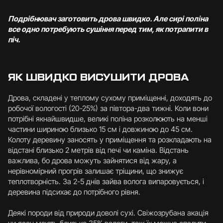
Подрібнювач заготовить дрова швидко. Але сирі поліна
все одно потребують сушіння перед тим, як потрапити в
піч.
ЯК ШВИДКО ВИСУШИТИ ДРОВА
Дрова, складені у теплому сухому приміщенні, доходять до
робочої вологості (20-25%) за півтора-два тижні. Коли вони
потрібні якнайшвидше, великі поліна розколюють на менші
частини шириною близько 15 см і довжиною до 45 см.
Колоту деревину заносять у приміщення та розкладають на
відстані близько 2 метрів від печі чи каміна. Відстань
важлива, бо дрова можуть зайнятися від жару, а
нерівномірний прогрів залишає тріщини, що знижує
теплотворність. За 2-5 днів зайва волога випаровується, і
деревина підсихає до потрібного рівня.
Деякі породи від природи доволі сухі. Свіжозрубана акація