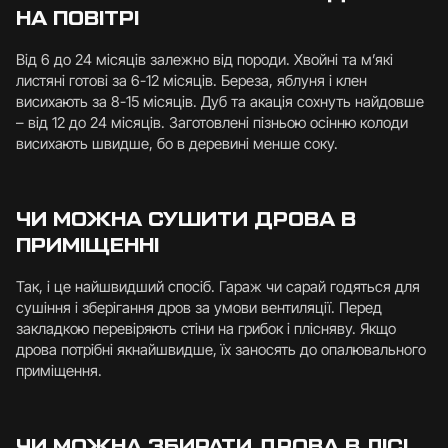
НА ПОВІТРІ
Від 6 до 24 місяців залежно від породи. Хвойні та м’які
листяні готові за 6-12 місяців. Береза, яблуня і клен
висихають за 8-15 місяців. Дуб та акація сохнуть найдовше
– від 12 до 24 місяців. Заготовлені пізньою осінню колоди
висихають швидше, бо в деревині менше соку.
ЧИ МОЖНА СУШИТИ ДРОВА В
ПРИМІЩЕННІ
Так, і це найшвидший спосіб. Гараж чи сарай годяться для
сушіння і зберігання дров за умови вентиляції. Перед
закладкою перевіряють стіни на грибок і плісняву. Якщо
дрова потрібні якнайшвидше, їх заносять до опалювального
приміщення.
ЧИ МОЖНА ЗБИРАТИ ДРОВА В ЛІСІ