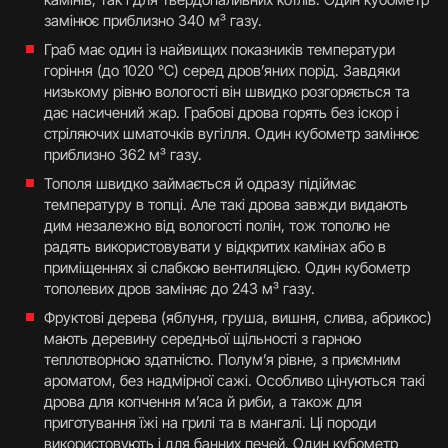
замінює приблизно 340 м³ газу.
Граб має один із найвищих показників температури
горіння (до 1020 °C) серед дров’яних порід. Завдяки
низькому рівню вологості він швидко розгоряється та
дає насичений жар. Грабові дрова горять без іскор і
стріляючих шматочків вугілля. Один кубометр замінює
приблизно 362 м³ газу.
Тополя швидко займається й одразу підіймає
температуру в топці. Але такі дрова завжди видають
дим незалежно від вологості полін, тож тополю не
радять використовувати у відкритих камінах або в
приміщеннях зі слабкою вентиляцією. Один кубометр
тополевих дров заміняє до 243 м³ газу.
Фруктові дерева (яблуня, груша, вишня, слива, абрикос)
мають деревину середньої щільності з гарною
теплотворною здатністю. Полум’я рівне, з приємним
ароматом, без надмірної сажі. Особливо цінуються такі
дрова для копчення м’яса й риби, а також для
приготування їжі на грилі та в мангалі. Ці породи
використовують і для банних печей. Один кубометр