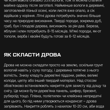
чи ясен мають близько 35% вологи, тож їх можна спалити
майже одразу після заготівлі. Найменше вологи в деревині,
заготовленій пізньої осені, коли листя вже опало, а сік
відійшов у коріння. Літні дрова потребують значно більше
часу на природне висихання. Тверді породи, зокрема дуб,
граб, бук і плодові дерева, висихають за рік-два. Береза,
яблуня і клен потребують 8-15 місяців. М’які породи, як-от
тополя, верба і хвойні будуть готові за 6-12 місяців.
ЯК СКЛАСТИ ДРОВА
Дрова не можна складати просто на землю, оскільки грунт
вологий навіть у суху погоду, і деревина потягне з нього
вогкість. Знизу кладуть дерев’яні піддони, рейки, великі
колоди, цеглу або інший твердий матеріал. Над стосом
обов’язково встановлюють накриття для захисту від дощу та
снігу. Це може бути дерев’яна панель, шифер, брезент,
рубероїд тощо. Плівка, поліетилен чи клейонка непридатні
для цього, бо під ними утворюється конденсат – дрова
запрівають. Накриття роблять з нахилом 10-20 см, аби вода