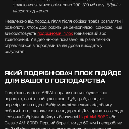
фруктових замінює орієнтовно 290-310 м³ газу.
*Дані з
відкритих джерел.
Незалежно від породи, гілля після обрізки треба розпиляти і
розколоти. Хтось досі робить це бензопилою і сокирою, інші
використовують
подрібнювач гілок
(бензиновий або
тракторний). У відео нижче показано, як різна техніка
справляється з породами та які дрова виходять у
результаті.
ЯКИЙ ПОДРІБНЮВАЧ ГІЛОК ПІДІЙДЕ
ДЛЯ ВАШОГО ГОСПОДАРСТВА
Подрібнювач гілок ARPAL справляється з будь-якою
породою, навіть найщільнішою. Дуб, граб, акація –
перевірено на відео. Вибір моделі залежить від обсягу
роботи і того, що вже є в господарстві. Для приватного саду
і сезонної обрізки підійдуть бензинові
Light AM-60BD
або
Classic AM-80BD. Перший бере гілки до 60 мм і переробляє
до 2 м³ гілля за годину, цього вдосталь для невеликої