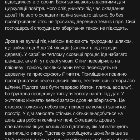
відводилася в сторони. Боки залишають відкритими для
циркуляції повітря. Чого слід уникати під час складання
дров? Не варто складати поліна занадто щільно, бо без
провітрювання стос не просихає, деревина темніє і пріє. Сирі
господарські споруди для зберігання також не підходять.
Дрова на вулиці під навісом висихають природним шляхом,
що займає від 6 до 24 місяців (залежить від породи
дерева). У сараї чи теплому сховищі процес іде набагато
швидше, але й тут є свої умови. Стіни перевіряють на
плісняву і грибок, оскільки вони легко переходять на
деревину та прискорюють її гниття. Приміщення повинно
провітрюватися через відкриті вікна, вентиляційні отвори або
щілини. Підлога має бути твердою (бетон, плитка, асфальт),
бо ґрунтова продовжує тягнути вологу навіть під дах. У
житлових кімнатах великі запаси дров не зберігають. Це
створює пожежну небезпеку, привертає комах і запилює
простір. У дім заносять стільки, скільки знадобиться на
день-два роботи каміна чи печі. Складають дрова у
спеціальний ящик, кошик або підставку, які забезпечують
вентиляцію знизу. Підставку розміщують щонайменше за
1,5-2 метри від каміна, печі чи обігрівача, щоб іскра або жар