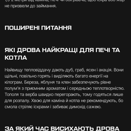
не призвели до займання.
ПОШИРЕНІ ПИТАННЯ
ЯКІ ДРОВА НАЙКРАЩІ ДЛЯ ПЕЧІ ТА
КОТЛА
Найвищу тепловіддачу дають дуб, граб, ясен і акація. Вони
щільні, повільно горять і виділяють багато енергії на
кілограм. Береза, яблуня та клен забезпечують рівне
полум’я з приємним ароматом і середньою теплотворністю.
Тополя та верба швидко перегорають, тому годяться лише
для розпалу. Хвою для каміна й котла не рекомендують, бо
смола стріляє іскрами і забиває димохід сажею.
ЗА ЯКИЙ ЧАС ВИСИХАЮТЬ ДРОВА