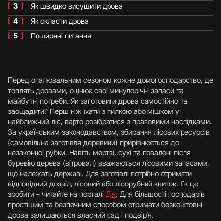
[
3
]
Як швидко висушити дрова
[
4
]
Як скласти дрова
[
5
]
Поширені питання
Перед опалювальним сезоном кожне домогосподарство, де
топлять дровами, оцінює свої минулорічні запаси та
майбутні потреби. Як заготовити дрова самостійно та
заощадити? Перш ніж їхати з пилкою або мішком у
найближчий ліс, варто розібратися з правовими наслідками.
За українським законодавством, збирання лісових ресурсів
(самовільна заготівля деревини) прирівнюється до
незаконної рубки. Навіть мертві, сухі та повалені після
буревію дерева (вітровал) вважаються лісовими запасами,
що належать державі. Для заготівлі потрібно отримати
відповідний дозвіл, лісовий або лісорубний квиток. Як це
зробити – читайте на порталі
Дія
. Для більшості господарів
простішим та безпечним способом отримати безкоштовні
дрова залишаються власний сад і подвір’я.