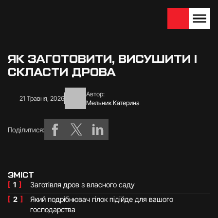
We are looking for
Become a partner
dealers — join us!
ЯК ЗАГОТОВИТИ, ВИСУШИТИ І
СКЛАСТИ ДРОВА
Автор:
21 Травня, 2026
Мельник Катерина
Поділитися:
ЗМІСТ
[
1
]
Заготівля дров з власного саду
[
2
]
Який подрібнювач гілок підійде для вашого
господарства