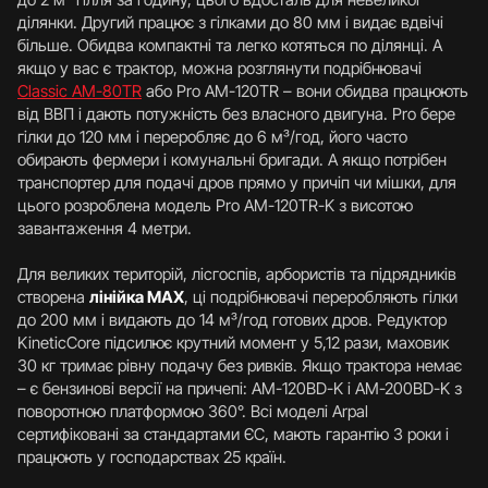
ділянки. Другий працює з гілками до 80 мм і видає вдвічі
більше. Обидва компактні та легко котяться по ділянці. А
якщо у вас є трактор, можна розглянути подрібнювачі
Classic AM-80TR
або Pro AM-120TR – вони обидва працюють
від ВВП і дають потужність без власного двигуна. Pro бере
гілки до 120 мм і переробляє до 6 м³/год, його часто
обирають фермери і комунальні бригади. А якщо потрібен
транспортер для подачі дров прямо у причіп чи мішки, для
цього розроблена модель Pro AM-120TR-K з висотою
завантаження 4 метри.
Для великих територій, лісгоспів, арбористів та підрядників
створена
лінійка MAX
, ці подрібнювачі переробляють гілки
до 200 мм і видають до 14 м³/год готових дров. Редуктор
KineticCore підсилює крутний момент у 5,12 рази, маховик
30 кг тримає рівну подачу без ривків. Якщо трактора немає
– є бензинові версії на причепі: AM-120BD-K і AM-200BD-K з
поворотною платформою 360°. Всі моделі Arpal
сертифіковані за стандартами ЄС, мають гарантію 3 роки і
працюють у господарствах 25 країн.