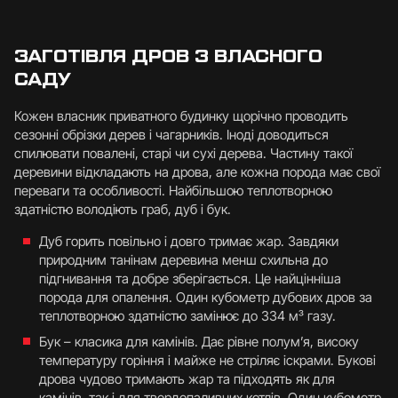
ЗАГОТІВЛЯ ДРОВ З ВЛАСНОГО
САДУ
Кожен власник приватного будинку щорічно проводить
сезонні обрізки дерев і чагарників. Іноді доводиться
спилювати повалені, старі чи сухі дерева. Частину такої
деревини відкладають на дрова, але кожна порода має свої
переваги та особливості. Найбільшою теплотворною
здатністю володіють граб, дуб і бук.
Дуб горить повільно і довго тримає жар. Завдяки
природним танінам деревина менш схильна до
підгнивання та добре зберігається. Це найцінніша
порода для опалення. Один кубометр дубових дров за
теплотворною здатністю замінює до 334 м³ газу.
Бук – класика для камінів. Дає рівне полум’я, високу
температуру горіння і майже не стріляє іскрами. Букові
дрова чудово тримають жар та підходять як для
камінів, так і для твердопаливних котлів. Один кубометр