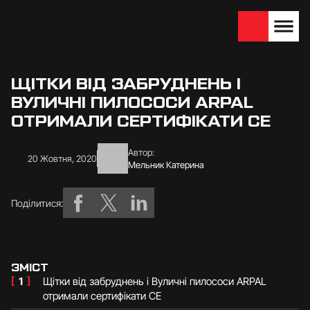
We are looking for
Become a partner
dealers — join us!
ЩІТКИ ВІД ЗАБРУДНЕНЬ І
ВУЛИЧНІ ПИЛОСОСИ ARPAL
ОТРИМАЛИ СЕРТИФІКАТИ CE
Автор:
20 Жовтня, 2020
Мельник Катерина
Поділитися:
ЗМІСТ
[
1
]
Щітки від забруднень і Вуличні пилососи ARPAL
отримали сертифікати CE