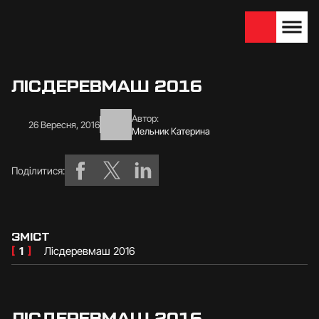
We are looking for
Become a partner
dealers — join us!
ЛІСДЕРЕВМАШ 2016
Автор:
26 Вересня, 2016
Мельник Катерина
Поділитися:
ЗМІСТ
[
1
]
Лісдеревмаш 2016
ЛІСДЕРЕВМАШ 2016