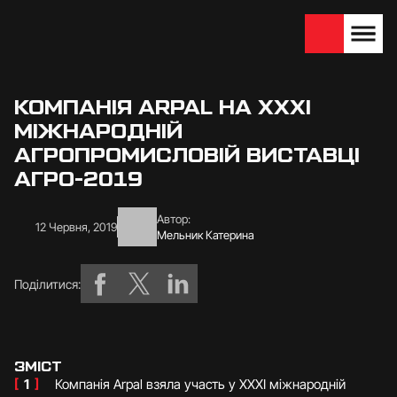
We are looking for
Become a partner
dealers — join us!
КОМПАНІЯ ARPAL НА ХХХІ
МІЖНАРОДНІЙ
АГРОПРОМИСЛОВІЙ ВИСТАВЦІ
АГРО-2019
Автор:
12 Червня, 2019
Мельник Катерина
Поділитися:
ЗМІСТ
[
1
]
Компанія Arpal взяла участь у ХХХІ міжнародній