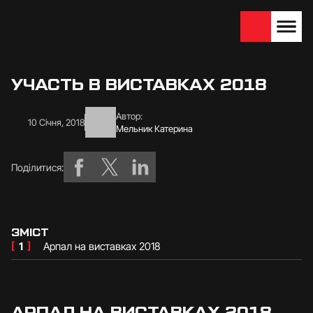
We are looking for
Become a partner
dealers — join us!
УЧАСТЬ В ВИСТАВКАХ 2018
Автор:
10 Січня, 2018
Мельник Катерина
Поділитися:
ЗМІСТ
[
1
]
Арпал на виставках 2018
АРПАЛ НА ВИСТАВКАХ 2018