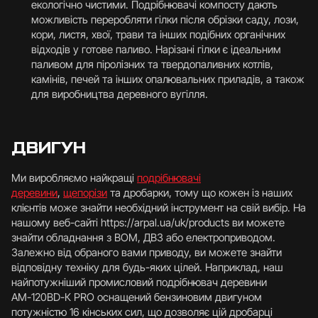
екологічно чистими. Подрібнювачі компосту дають
можливість переробляти гілки після обрізки саду, лози,
кори, листя, хвої, трави та інших подібних органічних
відходів у готове паливо. Нарізані гілки є ідеальним
паливом для піролізних та твердопаливних котлів,
камінів, печей та інших опалювальних приладів, а також
для виробництва деревного вугілля.
ДВИГУН
Ми виробляємо найкращі
подрібнювачі
деревини
,
щепорізи
та дробарки, тому що кожен із наших
клієнтів може знайти необхідний інструмент на свій вибір. На
нашому веб-сайті https://arpal.ua/uk/products ви можете
знайти обладнання з ВОМ, ДВЗ або електроприводом.
Залежно від обраного вами приводу, ви можете знайти
відповідну техніку для будь-яких цілей. Наприклад, наш
найпотужніший промисловий подрібнювач деревини
АМ-120BD-К PRO оснащений бензиновим двигуном
потужністю 16 кінських сил, що дозволяє цій дробарці