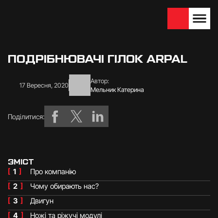
We are looking for
Become a partner
dealers — join us!
ПОДРІБНЮВАЧІ ГІЛОК ARPAL
Автор:
17 Вересня, 2020
Мельник Катерина
Поділитися:
ЗМІСТ
[
1
]
Про компанію
[
2
]
Чому обирають нас?
[
3
]
Двигун
[
4
]
Ножі та ріжучі модулі