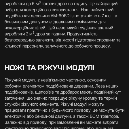
3
виробляти до 6 м
готових дров на годину. Це найкращий
вибір для комерційного використання. Наш найменший
подрібнювач деревини АМ-60BD із потужністю в 7 к.с. та
бензиновим двигуном є ідеальним помічником для
некомерційних цілей. Цей невеликий трудівник здатний
3
виробляти 2 м
дров за годину. Продуктивність
безпосередньо залежить від якості підготовки сировини та
кількості персоналу, залученого до робочого процесу.
НОЖІ ТА РІЖУЧІ МОДУЛІ
Ріжучий модуль є невід’ємною частиною, основним
робочим елементом подрібнювача деревини. Леза наших
подрібнювачів, щепорізів та дробарок мають подвійний кут
заточення, що значно покращує ріжучу кромку та термін
служби ріжучого елемента. Ріжучі модулі можуть
працювати практично з будь-якого приводу, це можуть бути
електричні або бензинові двигуни, а також ВОМ трактора.
Залежно від приводу, при замовленні ви можете вибрати
конструкцію приводного валу під шпонку або шліцу. На