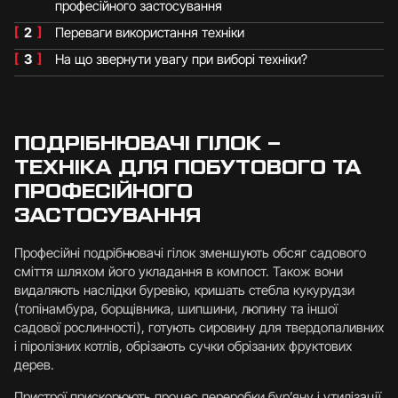
професійного застосування
[
2
]
Переваги використання техніки
[
3
]
На що звернути увагу при виборі техніки?
ПОДРІБНЮВАЧІ ГІЛОК –
ТЕХНІКА ДЛЯ ПОБУТОВОГО ТА
ПРОФЕСІЙНОГО
ЗАСТОСУВАННЯ
Професійні подрібнювачі гілок зменшують обсяг садового
сміття шляхом його укладання в компост. Також вони
видаляють наслідки буревію, кришать стебла кукурудзи
(топінамбура, борщівника, шипшини, люпину та іншої
садової рослинності), готують сировину для твердопаливних
і піролізних котлів, обрізають сучки обрізаних фруктових
дерев.
Пристрої прискорюють процес переробки бур’яну і утилізації