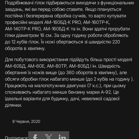
Подрібнювачі гілок підбираються виходячи з функціональних
завдань, які ви перед собою ставите. Якщо планується
постійна і безперервна обробка сучків, то варто купувати
професійні моделі AM-160БД-К PRO, АМ-160ТР-К,
АМ-140ТР-К PRO, АМ-160БД-К та ін. Вони здатні прорубати
гілки діаметром 16 см. За одну годину роботи обробляють
до 12 кубів гілок. Їх ножі обертаються зі швидкістю 220
оборотів в хвилину.
Для побутового використання підійдуть більш прості моделі
АМ-60БД, АМ-60Е, АМ-80ТР, АМ-80БД і ін. Швидкість
обертання їх ножів вище (до 360 оборотів в хвилину), але
обсяги обробки гілок набагато менше (до 2 кубів на годину ).
Працюють на малопотужних двигунах (7 к.с.), при цьому
споживають набагато менше бензину марки А-92. Це
ідеальні варіанти для будинку, дачі, невеликої садової
ділянки.
8 Червня, 2020
Поділитися: