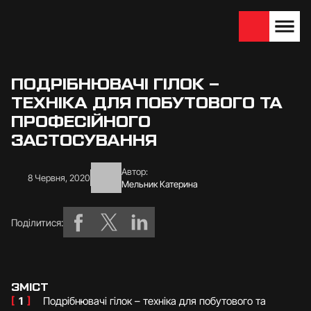
We are looking for
Become a partner
dealers — join us!
ПОДРІБНЮВАЧІ ГІЛОК –
ТЕХНІКА ДЛЯ ПОБУТОВОГО ТА
ПРОФЕСІЙНОГО
ЗАСТОСУВАННЯ
Автор:
8 Червня, 2020
Мельник Катерина
Поділитися:
ЗМІСТ
[
1
]
Подрібнювачі гілок – техніка для побутового та