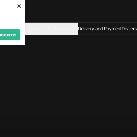
×
We are looking for
dealers — join us!
Become a partner
al
Application areas
Services
Delivery and Payment
Dealers
волити