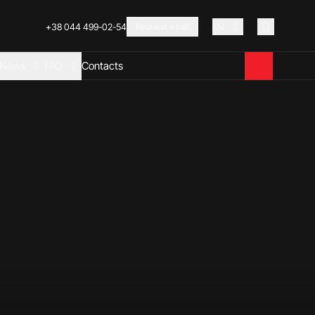
+38 044 499-02-54
Request a call
EN
News
FAQ
Contacts