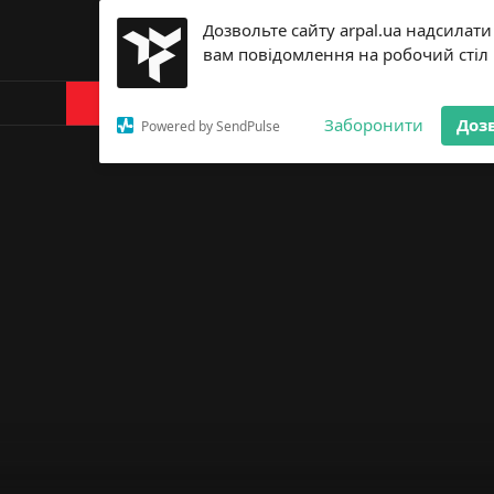
Дозвольте сайту arpal.ua надсилати
вам повідомлення на робочий стіл
Products
About Arp
Заборонити
Доз
Powered by SendPulse